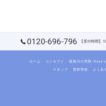
0120-696-796
【受付時間】10：
ホーム
コンセプト
寝屋川の買取･Reee
スタッフ
買取実績
よくあ