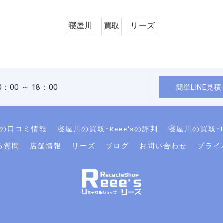
寝屋川
買取
リーズ
00 ～ 18：00
簡単LINE見
'sの口コミ情報
寝屋川の買取･Reee'sの評判
寝屋川の買取･R
る質問
店舗情報
リーズ
ブログ
お問い合わせ
プライ