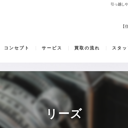
引っ越し
【住
コンセプト
サービス
買取の流れ
スタッ
寝屋川の買取･Reee'sの口コミ情報
寝屋川の買取･Reee'sの評判
寝屋川の買取･Reee'sのお客様の声
リーズ